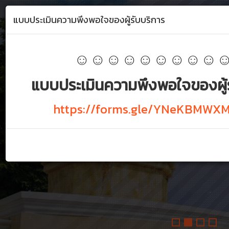
สถาบันภาษาและกิจการต่างประเทศ
แบบประเมินความพึงพอใจของผู้รับบริการ
มหาวิทยาลัยราชภัฏเชียงราย
☺☺☺☺☺☺☺☺☺
Toggle
navigation
แบบประเมินความพึงพอใจของผู้ร
https://forms.gle/YNeKBMW