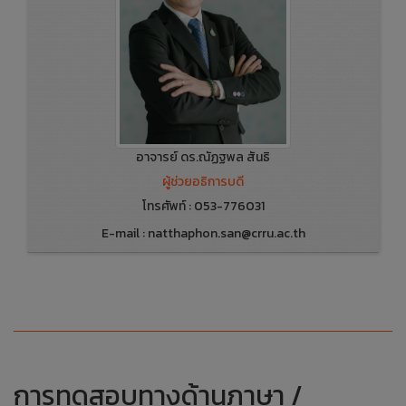
อาจารย์ ดร.ณัฏฐพล สันธิ
ผู้ช่วยอธิการบดี
โทรศัพท์ : 053-776031
E-mail : natthaphon.san@crru.ac.th
อาจารย์ ดร.ณัฏฐพล สันธิ
การทดสอบทางด้านภาษา /