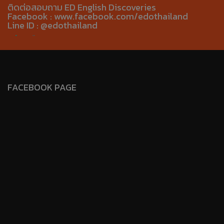
ติดต่อสอบถาม ED English Discoveries
Facebook : www.facebook.com/edothailand
Line ID : @edothailand
FACEBOOK PAGE