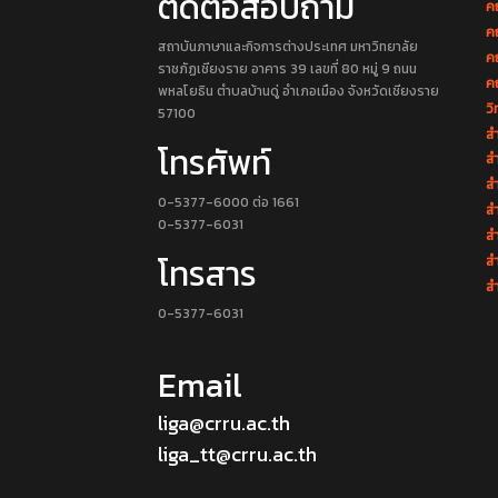
ติดต่อสอบถาม
ค
ค
สถาบันภาษาและกิจการต่างประเทศ มหาวิทยาลัย
ค
ราชภัฏเชียงราย อาคาร 39 เลขที่ 80 หมู่ 9 ถนน
ค
พหลโยธิน ตำบลบ้านดู่ อำเภอเมือง จังหวัดเชียงราย
วิ
57100
สำ
โทรศัพท์
สำ
สำ
0-5377-6000 ต่อ 1661
สำ
0-5377-6031
ส
โทรสาร
ส
สำ
0-5377-6031
Email
liga@crru.ac.th
liga_tt@crru.ac.th