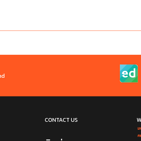
nd
CONTACT US
W
ม
ค