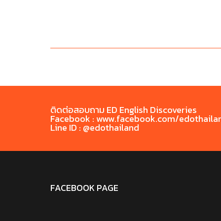
ติดต่อสอบถาม ED English Discoveries
Facebook : www.facebook.com/edothaila
Line ID : @edothailand
FACEBOOK PAGE