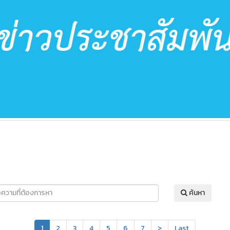
ค้นหา
1
2
3
4
5
6
7
>
Last