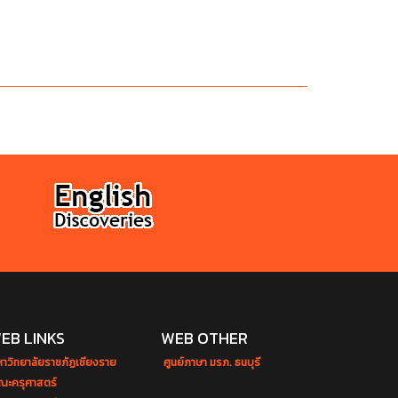
EB LINKS
WEB OTHER
หาวิทยาลัยราชภัฏเชียงราย
ศูนย์ภาษา มรภ. ธนบุรี
ณะครุศาสตร์