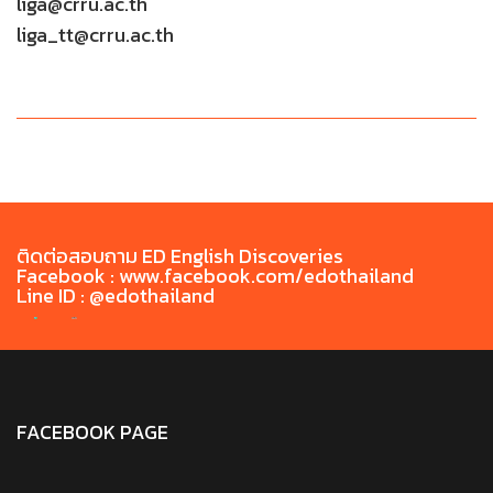
liga@crru.ac.th
liga_tt@crru.ac.th
ติดต่อสอบถาม ED English Discoveries
Facebook : www.facebook.com/edothailand
Line ID : @edothailand
FACEBOOK PAGE