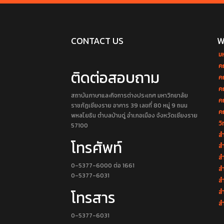
CONTACT US
W
ม
ค
ติดต่อสอบถาม
ค
ค
สถาบันภาษาและกิจการต่างประเทศ มหาวิทยาลัย
ค
ราชภัฏเชียงราย อาคาร 39 เลขที่ 80 หมู่ 9 ถนน
ค
พหลโยธิน ตำบลบ้านดู่ อำเภอเมือง จังหวัดเชียงราย
วิ
57100
สำ
โทรศัพท์
สำ
สำ
0-5377-6000 ต่อ 1661
สำ
0-5377-6031
ส
โทรสาร
ส
สำ
0-5377-6031