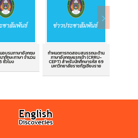
ียนอบรมภาษาอังกฤษ
กำหนดการทดสอบสมรรถนะด้าน
ขอแสดงควา
นาทักษะภาษา จำนวน
ภาษาอังกฤษแรกเข้า (CRRU-
ได้รับแต่
กำหนดการทดสอบสมรรถนะ
5 ชั่วโมง
CEPT) สำหรับนักศึกษารหัส 69
รอง
ขอแสด
มหาวิทยาลัยราชภัฏเชียงราย
เบียนอบรมภาษา
ด้านภาษาอังกฤษแรกเข้า
บุคลากรที
กสูตรพัฒนาทักษะ
(CRRU-CEPT) สำหรับ
ดำรงตำแห
วน 15 ชั่วโมง
นักศึกษารหัส 69 มหาวิทยาลัย
ราชภัฏเชียงราย