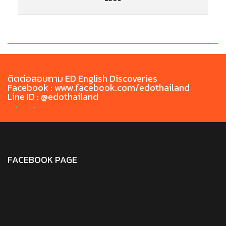
ประกาศรายชื่อผู้มีสิทธิ์เข้ารับการทดสอบสมรรถนะ
ป
ด้านภาษาไทยก่อนสำเร็จการศึกษา TH-PET ประจำ
ด
เดือน พฤษภาคม 2569
ติดต่อสอบถาม ED English Discoveries
Facebook : www.facebook.com/edothailand
Line ID : @edothailand
FACEBOOK PAGE