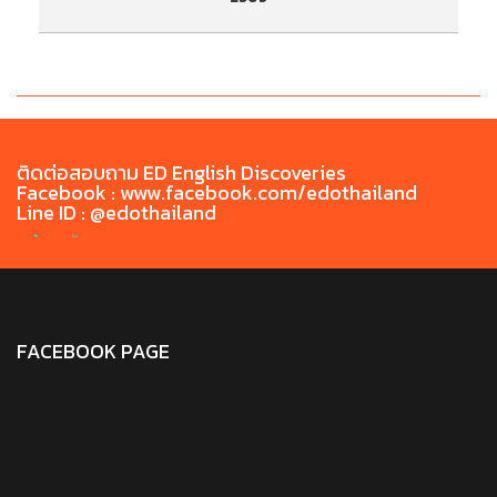
ประกาศรายชื่อผู้มีสิทธิ์เข้ารับการทดสอบสมรรถนะ
ป
ด้านภาษาไทยก่อนสำเร็จการศึกษา TH-PET ประจำ
ด
เดือน พฤษภาคม 2569
ติดต่อสอบถาม ED English Discoveries
Facebook : www.facebook.com/edothailand
Line ID : @edothailand
FACEBOOK PAGE