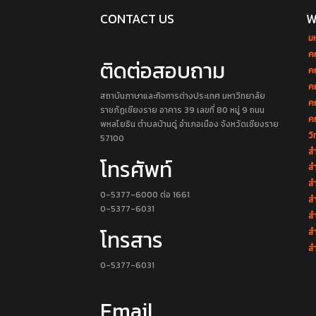
CONTACT US
W
ม
ค
ติดต่อสอบถาม
ค
ค
สถาบันภาษาและกิจการต่างประเทศ มหาวิทยาลัย
ค
ราชภัฏเชียงราย อาคาร 39 เลขที่ 80 หมู่ 9 ถนน
ค
พหลโยธิน ตำบลบ้านดู่ อำเภอเมือง จังหวัดเชียงราย
วิ
57100
สำ
โทรศัพท์
สำ
สำ
0-5377-6000 ต่อ 1661
สำ
0-5377-6031
ส
โทรสาร
ส
สำ
0-5377-6031
Email