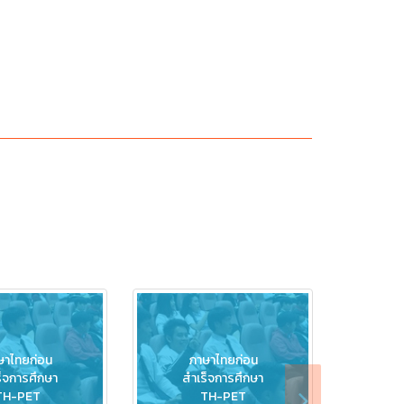
ษาไทยก่อน
ภาษาไทยก่อน
ภ
็จการศึกษา
สำเร็จการศึกษา
สำ
TH-PET
TH-PET