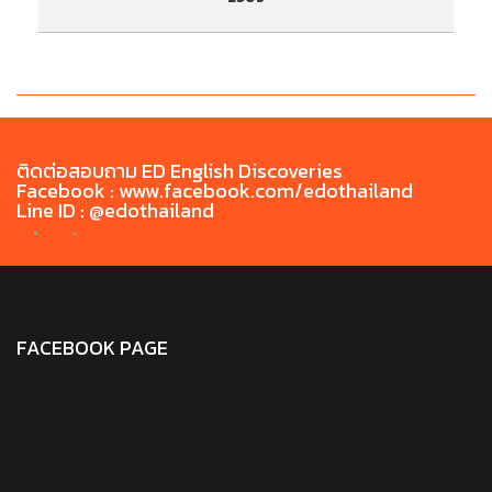
ประกาศรายชื่อผู้มีสิทธิ์เข้ารับการทดสอบสมรรถนะ
ป
ด้านภาษาไทยก่อนสำเร็จการศึกษา TH-PET ประจำ
ด
เดือน พฤษภาคม 2569
ติดต่อสอบถาม ED English Discoveries
Facebook : www.facebook.com/edothailand
Line ID : @edothailand
FACEBOOK PAGE