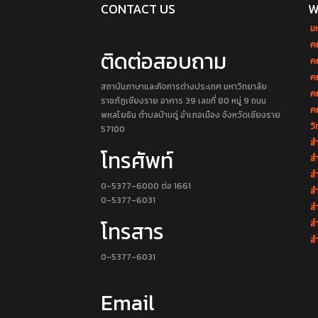
CONTACT US
W
ม
ค
ติดต่อสอบถาม
ค
ค
สถาบันภาษาและกิจการต่างประเทศ มหาวิทยาลัย
ค
ราชภัฏเชียงราย อาคาร 39 เลขที่ 80 หมู่ 9 ถนน
ค
พหลโยธิน ตำบลบ้านดู่ อำเภอเมือง จังหวัดเชียงราย
วิ
57100
สำ
โทรศัพท์
สำ
สำ
0-5377-6000 ต่อ 1661
สำ
0-5377-6031
ส
โทรสาร
ส
สำ
0-5377-6031
Email