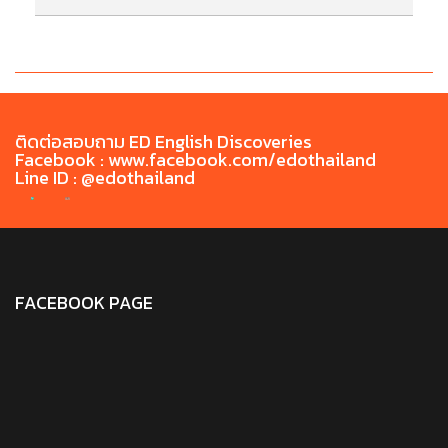
ประกาศรายชื่อผู้มีสิทธิ์เข้ารับการทดสอบสมรรถนะ
ป
ด้านภาษาไทยแรกเข้า TH-PPT ประจำเดือน
ด้
พฤษภาคม 2569
ติดต่อสอบถาม ED English Discoveries
Facebook : www.facebook.com/edothailand
Line ID : @edothailand
FACEBOOK PAGE