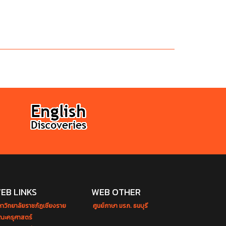
EB LINKS
WEB OTHER
หาวิทยาลัยราชภัฏเชียงราย
ศูนย์ภาษา มรภ. ธนบุรี
ณะครุศาสตร์