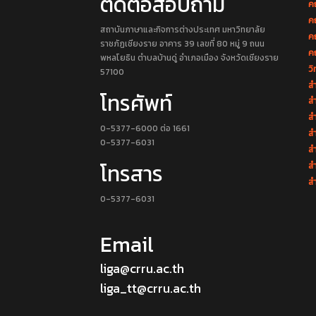
ติดต่อสอบถาม
ค
ค
สถาบันภาษาและกิจการต่างประเทศ มหาวิทยาลัย
ค
ราชภัฏเชียงราย อาคาร 39 เลขที่ 80 หมู่ 9 ถนน
ค
พหลโยธิน ตำบลบ้านดู่ อำเภอเมือง จังหวัดเชียงราย
วิ
57100
สำ
โทรศัพท์
สำ
สำ
0-5377-6000 ต่อ 1661
สำ
0-5377-6031
ส
โทรสาร
ส
สำ
0-5377-6031
Email
liga@crru.ac.th
liga_tt@crru.ac.th