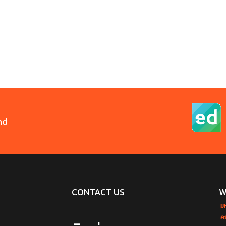
nd
CONTACT US
W
ม
ค