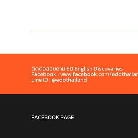
ติดต่อสอบถาม ED English Discoveries
Facebook : www.facebook.com/edothaila
Line ID : @edothailand
FACEBOOK PAGE