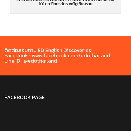
101 มหาวิทยาลัยราชภัฏเชียงราย
สร้างทักษะด้านภาษาอังกฤษ CEFR สำหรับนักศึกษา
สร
วันที่อบรม 8 - 9 สิงหาคม 2569 เวลา 08.00 -
วั
17.00 น. ณ อาคารเรียนรวม 101 มหาวิทยาลัยราชภัฏ
17
เชียงราย
ติดต่อสอบถาม ED English Discoveries
Facebook : www.facebook.com/edothailand
Line ID : @edothailand
FACEBOOK PAGE