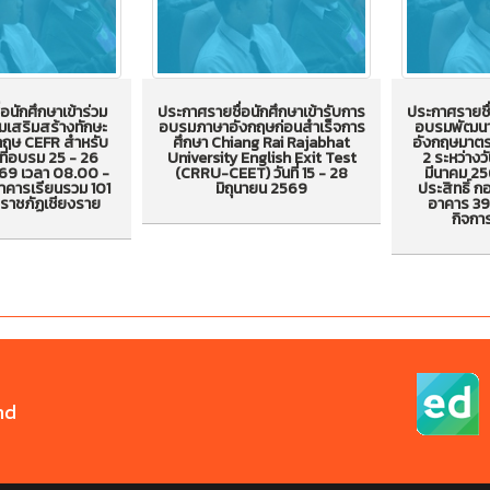
ประกาศรายชื
่อนักศึกษาเข้า
อนักศึกษาเข้าร่วม
ประกาศรายชื่อนักศึกษาเข้ารับการ
ประกาศรายชื่
ประกาศรายชื่อนักศึกษาเข้ารับ
การอบรม
อบรมเสริมสร้าง
เสริมสร้างทักษะ
อบรมภาษาอังกฤษก่อนสำเร็จการ
อบรมพัฒนา
การอบรมภาษาอังกฤษก่อน
ด้านภาษา
กฤษ CEFR สำหรับ
ศึกษา Chiang Rai Rajabhat
อังกฤษมาต
าษาอังกฤษ CEFR
นที่อบรม 25 - 26
University English Exit Test
2 ระหว่างวั
สำเร็จการศึกษา Chiang Rai
CEFR ไตรมา
ษา วันที่อบรม 25
69 เวลา 08.00 -
(CRRU-CEET) วันที่ 15 - 28
มีนาคม 25
Rajabhat University
5 มกราคม -
าคารเรียนรวม 101
มิถุนายน 2569
ประสิทธิ์ 
าคม 2569 เวลา
ยราชภัฏเชียงราย
อาคาร 39
English Exit Test (CRRU-
ณ ห้องประชุ
.00 น. ณ อาคาร
กิจกา
CEET) วันที่ 15 - 28 มิถุนายน
สนะ (ด้า
01 มหาวิทยาลัย
2569
สถาบันภาษ
ฏเชียงราย
ป
nd