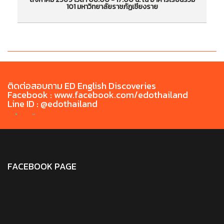
101 มหาวิทยาลัยราชภัฏเชียงราย
สร้างทักษะด้านภาษาอังกฤษ CEFR สำหรับนักศึกษา
สร
วันที่อบรม 8 - 9 สิงหาคม 2569 เวลา 08.00 -
วั
17.00 น. ณ อาคารเรียนรวม 101 มหาวิทยาลัยราชภัฏ
17
เชียงราย
ติดต่อสอบถาม ED English Discoveries
Facebook : www.facebook.com/edothailand
Line ID : @edothailand
FACEBOOK PAGE