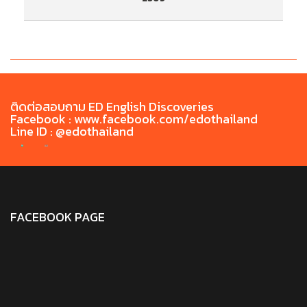
ประกาศรายชื่อผู้มีสิทธิ์เข้ารับการทดสอบสมรรถนะ
ป
ด้านภาษาไทยก่อนสำเร็จการศึกษา TH-PET ประจำ
ด
เดือน พฤษภาคม 2569
ติดต่อสอบถาม ED English Discoveries
Facebook : www.facebook.com/edothailand
Line ID : @edothailand
FACEBOOK PAGE