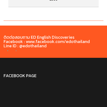
ประกาศรายชื่อผู้มีสิทธิ์เข้ารับการทดสอบสมรรถนะ
ป
ด้านภาษาไทยก่อนสำเร็จการศึกษา TH-PET ประจำ
ด
เดือน พฤษภาคม 2569
ติดต่อสอบถาม ED English Discoveries
Facebook : www.facebook.com/edothailand
Line ID : @edothailand
FACEBOOK PAGE