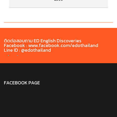
ประกาศรายชื่อผู้มีสิทธิ์เข้ารับการทดสอบสมรรถนะ
ป
ด้านภาษาไทยก่อนสำเร็จการศึกษา TH-PET ประจำ
ด
เดือน พฤษภาคม 2569
ติดต่อสอบถาม ED English Discoveries
Facebook : www.facebook.com/edothailand
Line ID : @edothailand
FACEBOOK PAGE