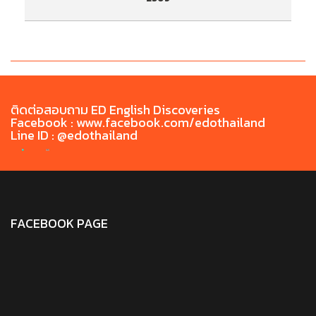
ประกาศรายชื่อผู้มีสิทธิ์เข้ารับการทดสอบสมรรถนะ
ป
ด้านภาษาไทยก่อนสำเร็จการศึกษา TH-PET ประจำ
ด
เดือน พฤษภาคม 2569
ติดต่อสอบถาม ED English Discoveries
Facebook : www.facebook.com/edothailand
Line ID : @edothailand
FACEBOOK PAGE