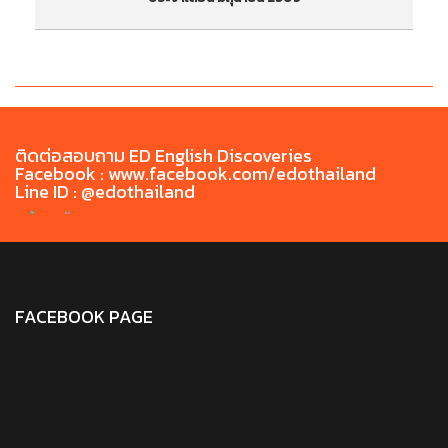
ประกาศรายชื่อสอบภาษาอังกฤษก่อนสำเร็จการศึกษา
ป
Chiang Rai Rajabhat University English Exit
ภ
Test (CRRU-CEET) ประจำเดือน มิถุนายน 2569
ติดต่อสอบถาม ED English Discoveries
Facebook : www.facebook.com/edothailand
Line ID : @edothailand
FACEBOOK PAGE