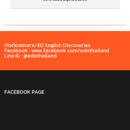
ประกาศรายชื่อสอบภาษาอังกฤษก่อนสำเร็จการศึกษา
ป
Chiang Rai Rajabhat University English Exit
ภ
Test (CRRU-CEET) ประจำเดือน มิถุนายน 2569
ติดต่อสอบถาม ED English Discoveries
Facebook : www.facebook.com/edothailand
Line ID : @edothailand
FACEBOOK PAGE