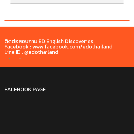
Chiang Rai Rajabhat University English Exit
ภ
Test (CRRU-CEET) ประจำเดือน มิถุนายน 2569
ติดต่อสอบถาม ED English Discoveries
Facebook : www.facebook.com/edothailand
Line ID : @edothailand
FACEBOOK PAGE