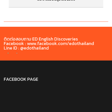
ประกาศรายชื่อสอบภาษาอังกฤษก่อนสำเร็จการศึกษา
ป
Chiang Rai Rajabhat University English Exit
ภ
Test (CRRU-CEET) ประจำเดือน มิถุนายน 2569
ติดต่อสอบถาม ED English Discoveries
Facebook : www.facebook.com/edothailand
Line ID : @edothailand
FACEBOOK PAGE