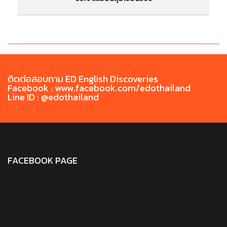
ประกาศรายชื่อสอบภาษาอังกฤษก่อนสำเร็จการศึกษา
ป
Chiang Rai Rajabhat University English Exit
ภ
Test (CRRU-CEET) ประจำเดือน มิถุนายน 2569
ติดต่อสอบถาม ED English Discoveries
Facebook : www.facebook.com/edothailand
Line ID : @edothailand
FACEBOOK PAGE