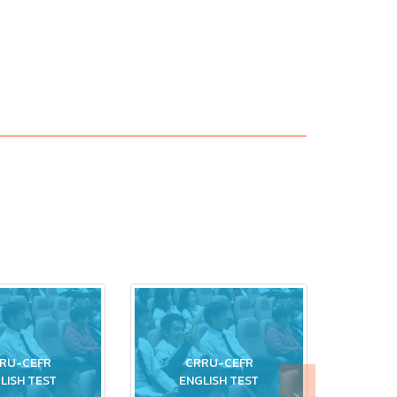
RU-CEFR
CRRU-CEFR
C
LISH TEST
ENGLISH TEST
EN