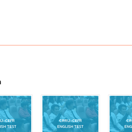
ด
U-CEFR
CRRU-CEFR
CR
ISH TEST
ENGLISH TEST
ENG