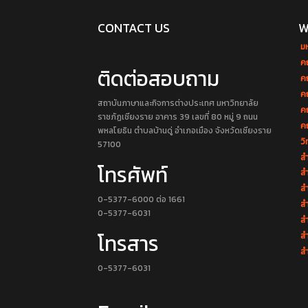
CONTACT US
W
ม
ค
ติดต่อสอบถาม
ค
ค
สถาบันภาษาและกิจการต่างประเทศ มหาวิทยาลัย
ค
ราชภัฏเชียงราย อาคาร 39 เลขที่ 80 หมู่ 9 ถนน
ค
พหลโยธิน ตำบลบ้านดู่ อำเภอเมือง จังหวัดเชียงราย
วิ
57100
สำ
โทรศัพท์
สำ
สำ
0-5377-6000 ต่อ 1661
สำ
0-5377-6031
ส
โทรสาร
ส
สำ
0-5377-6031