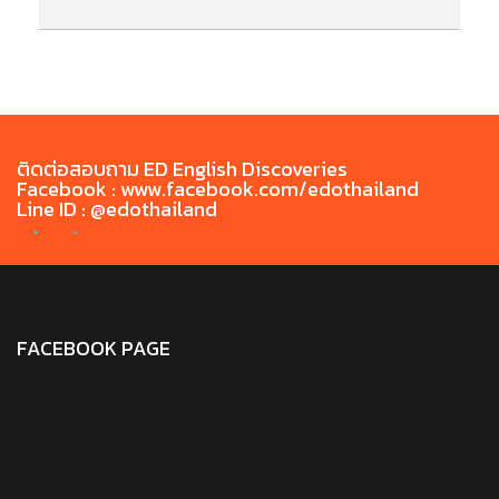
รายชื่อนักศึกษาเข้ารับการทดสอบสมรรถนะด้านภาษา
กา
อังกฤษแรกเข้า (CRRU-CEPT) สำหรับนักศึกษารหัส
69 รอบเก็บตก
ติดต่อสอบถาม ED English Discoveries
Facebook : www.facebook.com/edothailand
Line ID : @edothailand
FACEBOOK PAGE