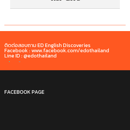
ประกาศรายชื่อผู้มีสิทธิ์เข้ารับการทดสอบสมรรถนะ
ป
ด้านภาษาอังกฤษ EN-CRRU CEFR TEST วันที่ 7
ด
สิงหาคม 2569 เวลา 09.30 - 12.00 น.
ติดต่อสอบถาม ED English Discoveries
Facebook : www.facebook.com/edothailand
Line ID : @edothailand
FACEBOOK PAGE