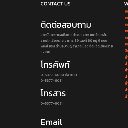
CONTACT US
W
ม
ค
ติดต่อสอบถาม
ค
ค
สถาบันภาษาและกิจการต่างประเทศ มหาวิทยาลัย
ค
ราชภัฏเชียงราย อาคาร 39 เลขที่ 80 หมู่ 9 ถนน
ค
พหลโยธิน ตำบลบ้านดู่ อำเภอเมือง จังหวัดเชียงราย
วิ
57100
สำ
โทรศัพท์
สำ
สำ
0-5377-6000 ต่อ 1661
สำ
0-5377-6031
ส
โทรสาร
ส
สำ
0-5377-6031
Email