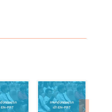
าอังกฤษแรก
ภาษาอังกฤษแรก
ภา
้า EN-PPT
เข้า EN-PPT
เ